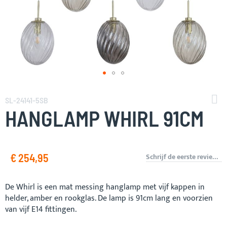
Ga
naar
SL-24141-5SB
het
HANGLAMP WHIRL 91CM
begin
van
de
afbeeldingen-
€ 254,95
Schrijf de eerste review over dit product
gallerij
De Whirl is een mat messing hanglamp met vijf kappen in
helder, amber en rookglas. De lamp is 91cm lang en voorzien
van vijf E14 fittingen.