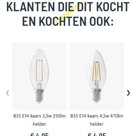
KLANTEN DIE DIT KOCHT
EN KOCHTEN OOK:
Skip
carousel
B35 E14 kaars 3,5w 250lm
B35 E14 kaars 4,5w 470lm
B35
helder
helder
€ 4,95
€ 4,95