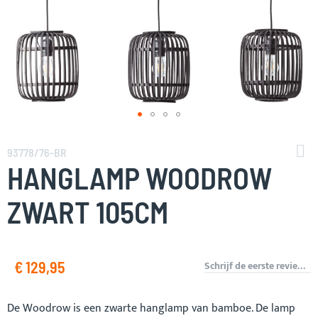
Ga
naar
93778/76-BR
het
HANGLAMP WOODROW
begin
van
ZWART 105CM
de
afbeeldingen-
gallerij
€ 129,95
Schrijf de eerste review over dit product
De Woodrow is een zwarte hanglamp van bamboe. De lamp