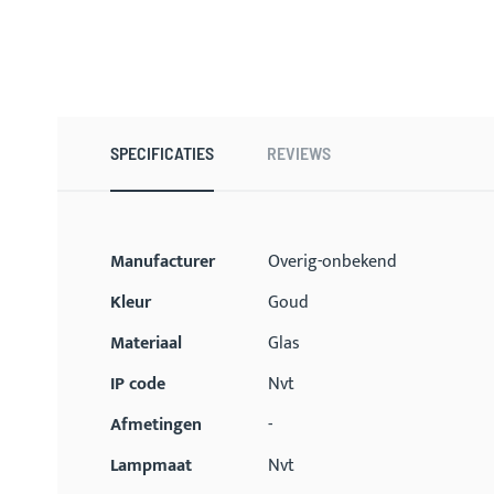
Ga
naar
het
begin
SPECIFICATIES
REVIEWS
van
de
afbeeldingen-
gallerij
Meer
Manufacturer
Overig-onbekend
informatie
Kleur
Goud
Materiaal
Glas
IP code
Nvt
Afmetingen
-
Lampmaat
Nvt