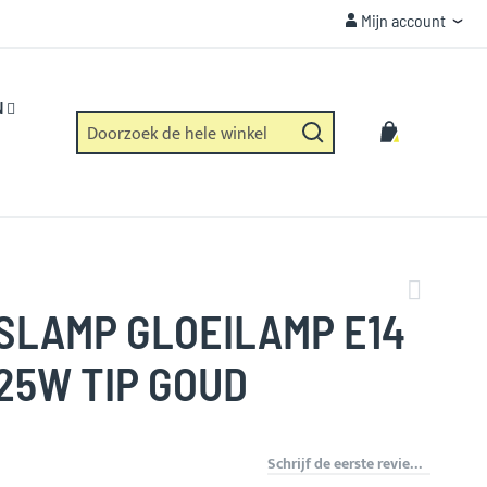
Mijn account
Mijn account
VEILIGHEID
Https verbinding en geen dataverzameling.
N
Zoek
Winkelwag
Zoek
SLAMP GLOEILAMP E14
25W TIP GOUD
Schrijf de eerste review over dit product