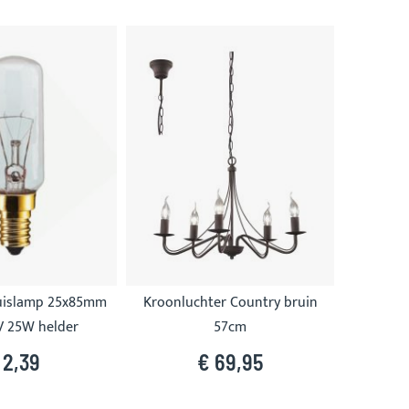
uislamp 25x85mm
Kroonluchter Country bruin
V 25W helder
57cm
 2,39
€ 69,95