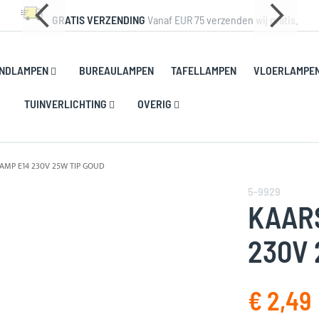
GRATIS VERZENDING
Vanaf EUR 75 verzenden wij gratis.
NDLAMPEN
BUREAULAMPEN
TAFELLAMPEN
VLOERLAMPE
TUINVERLICHTING
OVERIG
AMP E14 230V 25W TIP GOUD
5-9929
KAAR
230V 
€ 2,49