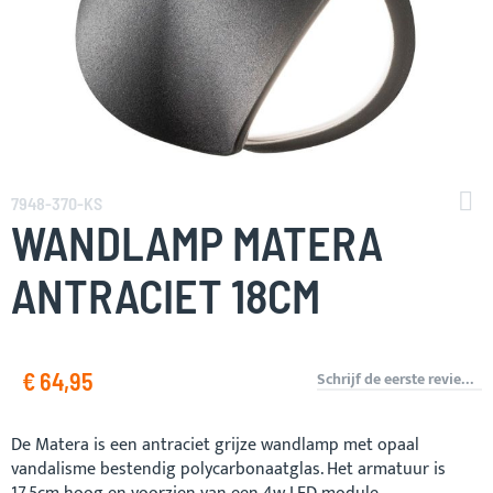
Ga
naar
7948-370-KS
het
WANDLAMP MATERA
begin
van
ANTRACIET 18CM
de
afbeeldingen-
gallerij
€ 64,95
Schrijf de eerste review over dit product
De Matera is een antraciet grijze wandlamp met opaal
vandalisme bestendig polycarbonaatglas. Het armatuur is