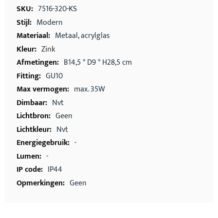
informatie
7516-320-KS
Modern
Metaal, acrylglas
Zink
B14,5 * D9 * H28,5 cm
GU10
max. 35W
Nvt
Geen
Nvt
-
-
IP44
Geen