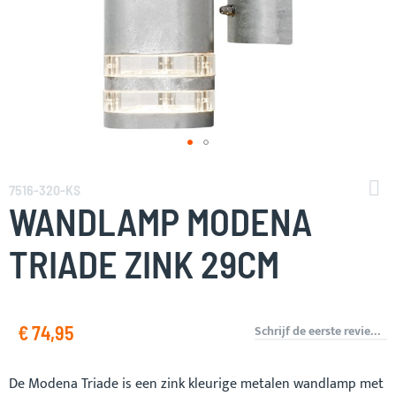
Ga
naar
7516-320-KS
het
WANDLAMP MODENA
begin
van
TRIADE ZINK 29CM
de
afbeeldingen-
gallerij
€ 74,95
Schrijf de eerste review over dit product
De Modena Triade is een zink kleurige metalen wandlamp met