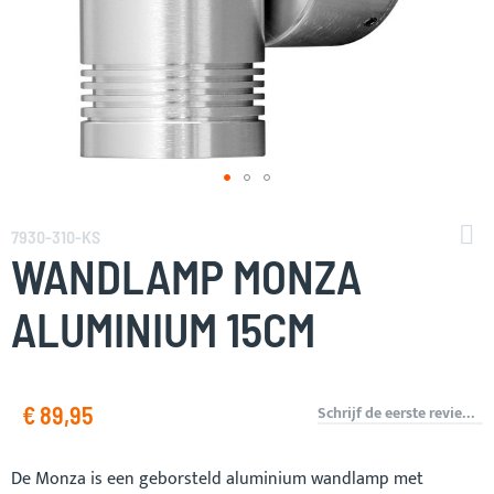
Ga
naar
7930-310-KS
het
WANDLAMP MONZA
begin
van
ALUMINIUM 15CM
de
afbeeldingen-
gallerij
€ 89,95
Schrijf de eerste review over dit product
De Monza is een geborsteld aluminium wandlamp met