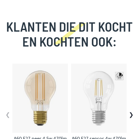
KLANTEN DIE DIT KOCHT
EN KOCHTEN OOK:
Skip
carousel
A60 E27 peer 4,5w 470lm
A60 E27 sensor 4w 470lm
A60