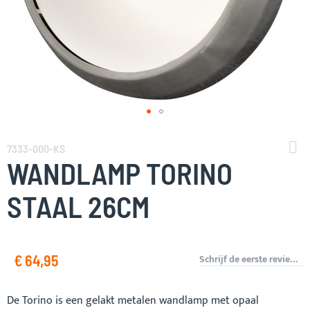
Ga
naar
7333-000-KS
het
WANDLAMP TORINO
begin
van
STAAL 26CM
de
afbeeldingen-
gallerij
€ 64,95
Schrijf de eerste review over dit product
De Torino is een gelakt metalen wandlamp met opaal