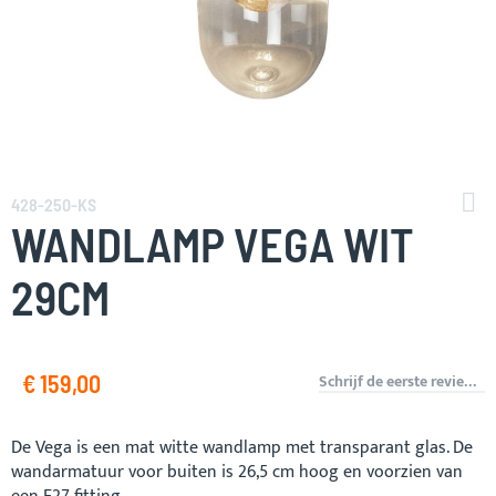
Ga
naar
428-250-KS
het
WANDLAMP VEGA WIT
begin
van
29CM
de
afbeeldingen-
gallerij
€ 159,00
Schrijf de eerste review over dit product
De Vega is een mat witte wandlamp met transparant glas. De
wandarmatuur voor buiten is 26,5 cm hoog en voorzien van