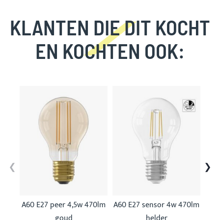
KLANTEN DIE DIT KOCHT
EN KOCHTEN OOK:
Skip
carousel
A60 E27 peer 4,5w 470lm
A60 E27 sensor 4w 470lm
A60
goud
helder