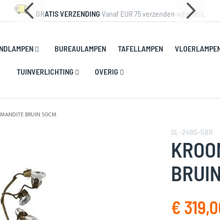
GRATIS VERZENDING
Vanaf EUR 75 verzenden wij gratis.
NDLAMPEN
BUREAULAMPEN
TAFELLAMPEN
VLOERLAMPE
TUINVERLICHTING
OVERIG
MANDITE BRUIN 50CM
SL-2495-5BR
KROO
BRUI
€ 319,0