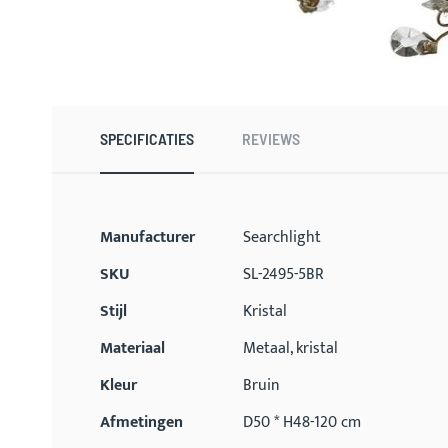
Ga
naar
het
begin
SPECIFICATIES
REVIEWS
van
de
afbeeldingen-
gallerij
Meer
Manufacturer
Searchlight
informatie
SKU
SL-2495-5BR
Stijl
Kristal
Materiaal
Metaal, kristal
Kleur
Bruin
Afmetingen
D50 * H48-120 cm