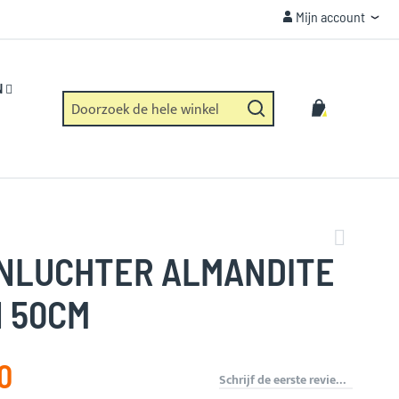
Mijn account
Mijn account
VEILIGHEID
Https verbinding en geen dataverzameling.
N
Zoek
Winkelwag
Zoek
NLUCHTER ALMANDITE
N 50CM
0
Schrijf de eerste review over dit product