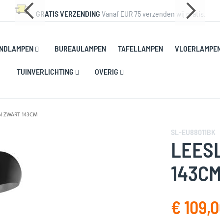
GRATIS VERZENDING
Vanaf EUR 75 verzenden wij gratis.
NDLAMPEN
BUREAULAMPEN
TAFELLAMPEN
VLOERLAMPE
TUINVERLICHTING
OVERIG
N ZWART 143CM
SL-EU88011BK
LEES
143C
€ 109,