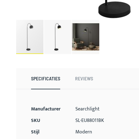
Ga
naar
het
begin
SPECIFICATIES
REVIEWS
van
de
afbeeldingen-
gallerij
Meer
Manufacturer
Searchlight
informatie
SKU
SL-EU88011BK
Stijl
Modern