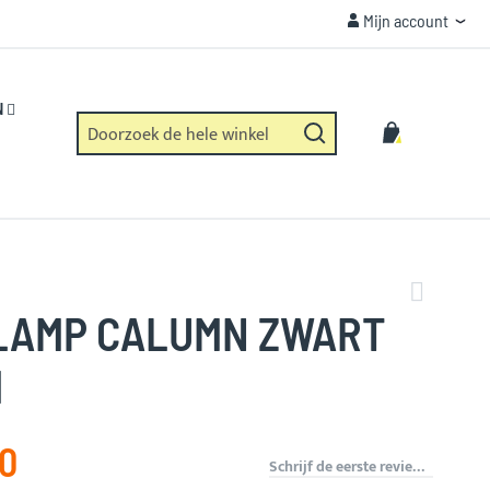
Mijn account
Mijn account
VEILIGHEID
Https verbinding en geen dataverzameling.
N
Zoek
Winkelwag
Zoek
LAMP CALUMN ZWART
M
00
Schrijf de eerste review over dit product