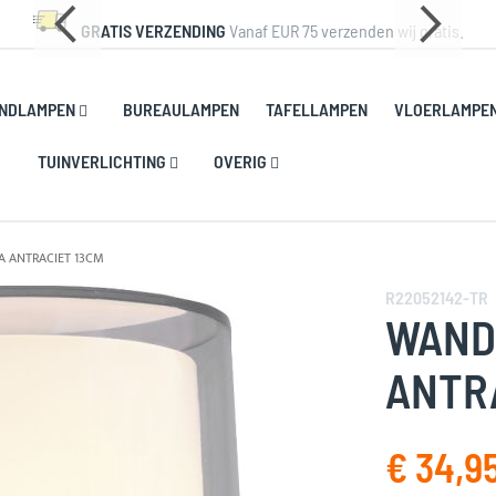
GRATIS VERZENDING
Vanaf EUR 75 verzenden wij gratis.
NDLAMPEN
BUREAULAMPEN
TAFELLAMPEN
VLOERLAMPE
TUINVERLICHTING
OVERIG
 ANTRACIET 13CM
R22052142-TR
WAND
ANTR
€ 34,9