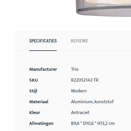
Ga
naar
het
begin
SPECIFICATIES
REVIEWS
van
de
afbeeldingen-
gallerij
Meer
Manufacturer
Trio
informatie
SKU
R22052142-TR
Stijl
Modern
Materiaal
Aluminium, kunststof
Kleur
Antraciet
Afmetingen
B9,6 * D10,6 * H13,2 cm