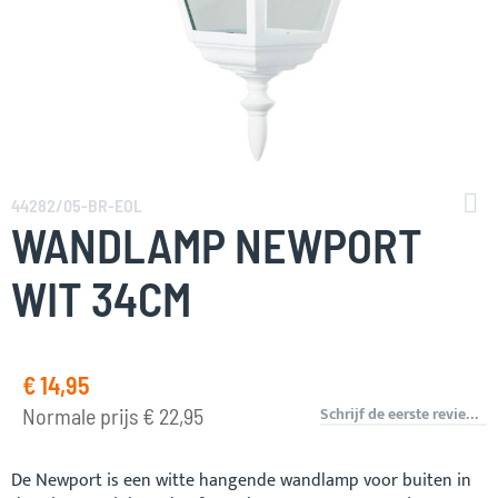
Ga
naar
44282/05-BR-EOL
het
WANDLAMP NEWPORT
begin
van
WIT 34CM
de
afbeeldingen-
gallerij
€ 14,95
Speciale
prijs
Schrijf de eerste review over dit product
Normale prijs
€ 22,95
De Newport is een witte hangende wandlamp voor buiten in