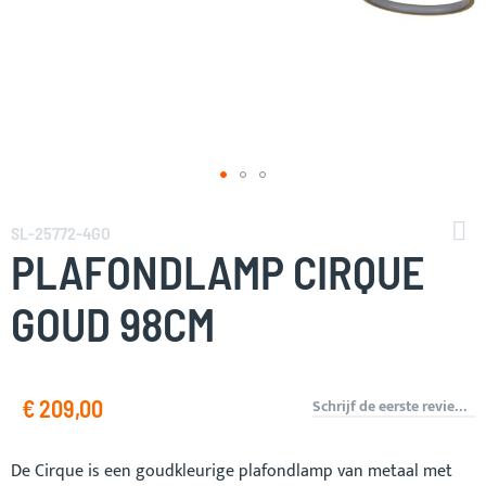
Ga
naar
SL-25772-4GO
het
PLAFONDLAMP CIRQUE
begin
van
GOUD 98CM
de
afbeeldingen-
gallerij
€ 209,00
Schrijf de eerste review over dit product
De Cirque is een goudkleurige plafondlamp van metaal met