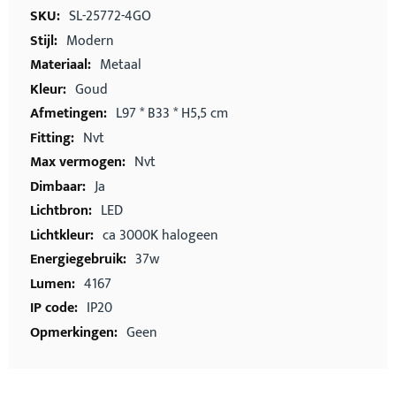
informatie
SL-25772-4GO
Modern
Metaal
Goud
L97 * B33 * H5,5 cm
Nvt
Nvt
Ja
LED
ca 3000K halogeen
37w
4167
IP20
Geen