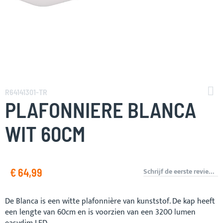
Ga
naar
R64141301-TR
het
PLAFONNIERE BLANCA
begin
van
WIT 60CM
de
afbeeldingen-
gallerij
€ 64,99
Schrijf de eerste review over dit product
De Blanca is een witte plafonnière van kunststof. De kap heeft
een lengte van 60cm en is voorzien van een 3200 lumen