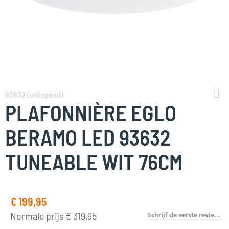
Ga
naar
93632 (uitlopend)
het
PLAFONNIÈRE EGLO
begin
van
BERAMO LED 93632
de
afbeeldingen-
TUNEABLE WIT 76CM
gallerij
€ 199,95
Speciale
prijs
Schrijf de eerste review over dit product
Normale prijs
€ 319,95