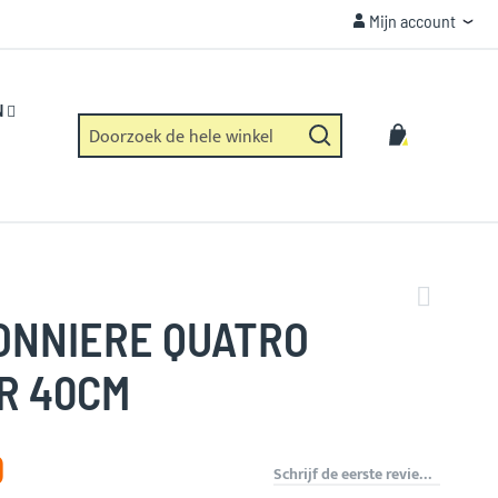
Mijn account
Mijn account
VEILIGHEID
Https verbinding en geen dataverzameling.
N
Zoek
Winkelwag
Zoek
ONNIERE QUATRO
R 40CM
0
Schrijf de eerste review over dit product