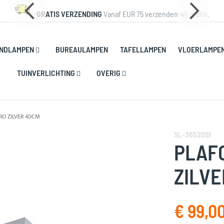
GRATIS VERZENDING
Vanaf EUR 75 verzenden wij gratis.
NDLAMPEN
BUREAULAMPEN
TAFELLAMPEN
VLOERLAMPE
TUINVERLICHTING
OVERIG
RO ZILVER 40CM
SL-36520SI
PLAF
ZILVE
€ 99,0