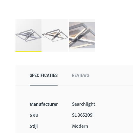
Ga
naar
het
begin
SPECIFICATIES
REVIEWS
van
de
afbeeldingen-
gallerij
Meer
Manufacturer
Searchlight
informatie
SKU
SL-36520SI
Stijl
Modern