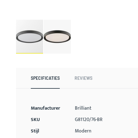
Ga
naar
het
begin
SPECIFICATIES
REVIEWS
van
de
afbeeldingen-
gallerij
Meer
Manufacturer
Brilliant
informatie
SKU
G81120/76-BR
Stijl
Modern