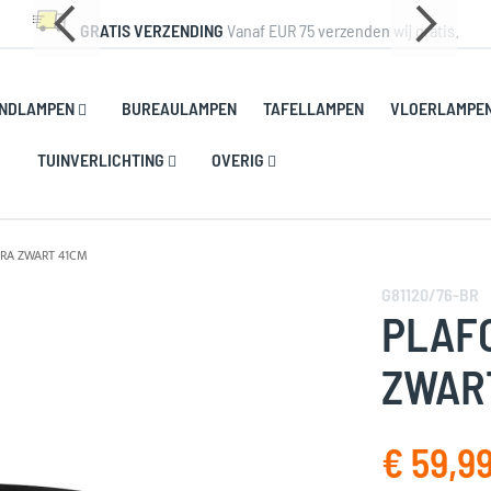
GRATIS VERZENDING
Vanaf EUR 75 verzenden wij gratis.
NDLAMPEN
BUREAULAMPEN
TAFELLAMPEN
VLOERLAMPE
TUINVERLICHTING
OVERIG
RA ZWART 41CM
G81120/76-BR
PLAF
ZWAR
€ 59,9