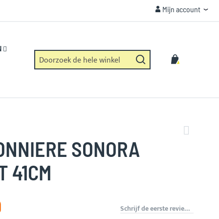
Mijn account
Mijn account
VEILIGHEID
Https verbinding en geen dataverzameling.
N
Zoek
Winkelwag
Zoek
ONNIERE SONORA
T 41CM
9
Schrijf de eerste review over dit product