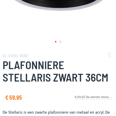
Ga
naar
SL-31283-36BK
het
PLAFONNIERE
begin
van
STELLARIS ZWART 36CM
de
afbeeldingen-
gallerij
€ 59,95
Schrijf de eerste review over dit product
De Stellaris is een zwarte plafonniere van metaal en acryl. De