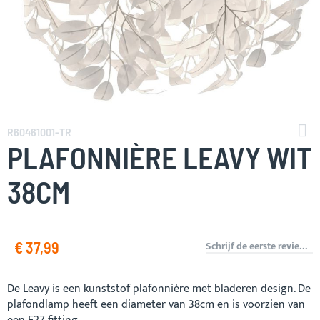
Ga
naar
R60461001-TR
het
PLAFONNIÈRE LEAVY WIT
begin
van
38CM
de
afbeeldingen-
gallerij
€ 37,99
Schrijf de eerste review over dit product
De Leavy is een kunststof plafonnière met bladeren design. De
plafondlamp heeft een diameter van 38cm en is voorzien van