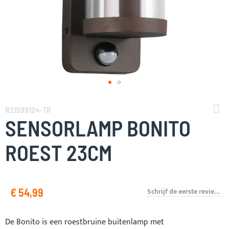
Ga
naar
R21599124-TR
het
SENSORLAMP BONITO
begin
van
ROEST 23CM
de
afbeeldingen-
gallerij
€ 54,99
Schrijf de eerste review over dit product
De Bonito is een roestbruine buitenlamp met