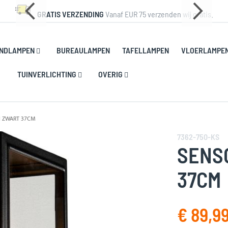
GRATIS VERZENDING
Vanaf EUR 75 verzenden wij gratis.
NDLAMPEN
BUREAULAMPEN
TAFELLAMPEN
VLOERLAMPE
TUINVERLICHTING
OVERIG
I ZWART 37CM
7362-750-KS
SENS
37CM
€ 89,9