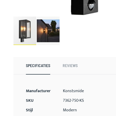
Ga
naar
het
begin
SPECIFICATIES
REVIEWS
van
de
afbeeldingen-
gallerij
Meer
Manufacturer
Konstsmide
informatie
SKU
7362-750-KS
Stijl
Modern