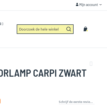
Mijn account
Mijn account
VEILIGHEID
Https verbinding en geen dataverzameling.
N
Zoek
Winkelwag
Zoek
ORLAMP CARPI ZWART
9
Schrijf de eerste review over dit product