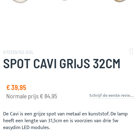
Ga
naar
G73130/52-EOL
het
SPOT CAVI GRIJS 32CM
begin
van
de
afbeeldingen-
€ 39,95
Speciale
gallerij
prijs
Schrijf de eerste review over dit product
Normale prijs
€ 84,95
De Cavi is een grijze spot van metaal en kunststof. De lamp
heeft een lengte van 31,5cm en is voorzien van drie 5w
easydim LED modules.