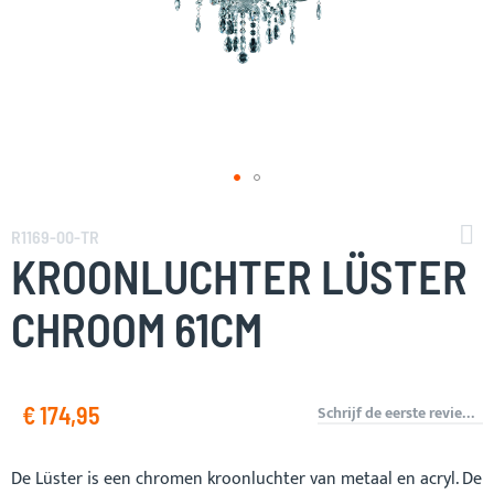
Ga
naar
R1169-00-TR
het
KROONLUCHTER LÜSTER
begin
van
CHROOM 61CM
de
afbeeldingen-
gallerij
€ 174,95
Schrijf de eerste review over dit product
De Lüster is een chromen kroonluchter van metaal en acryl. De