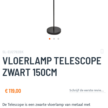
Ga
naar
SL-EU2792BK
het
VLOERLAMP TELESCOPE
begin
van
ZWART 150CM
de
afbeeldingen-
gallerij
€ 119,00
Schrijf de eerste review over dit product
De Telescope is een zwarte vloerlamp van metaal met