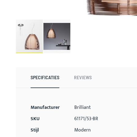
Ga
naar
het
begin
SPECIFICATIES
REVIEWS
van
de
afbeeldingen-
gallerij
Meer
Manufacturer
Brilliant
informatie
SKU
61171/53-BR
Stijl
Modern