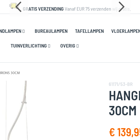
GRATIS VERZENDING
Vanaf EUR 75 verzenden wij gratis.
NDLAMPEN
BUREAULAMPEN
TAFELLAMPEN
VLOERLAMPE
TUINVERLICHTING
OVERIG
BRONS 30CM
61171/53-BR
HANG
30CM
€ 139,9