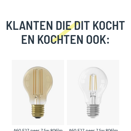
KLANTEN DIE DIT KOCHT
EN KOCHTEN OOK:
Skip
carousel
A60 E27 peer 7,5w 806lm
A60 E27 peer 7,5w 806lm