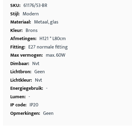
informatie
61176/53-BR
Modern
Metaal, glas
Brons
H121 * L80cm
E27 normale fitting
max. 60W
Nvt
Geen
Nvt
-
-
IP20
Geen