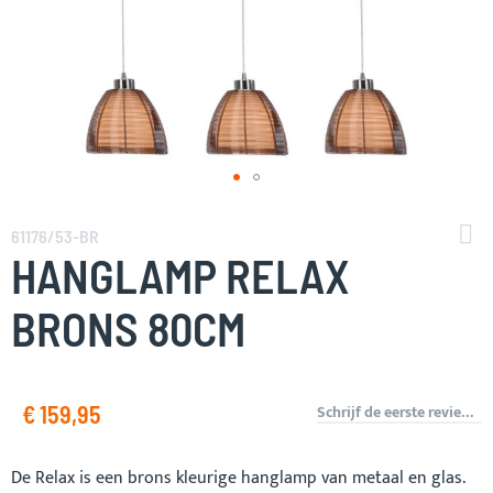
Ga
naar
61176/53-BR
het
HANGLAMP RELAX
begin
van
BRONS 80CM
de
afbeeldingen-
gallerij
€ 159,95
Schrijf de eerste review over dit product
De Relax is een brons kleurige hanglamp van metaal en glas.