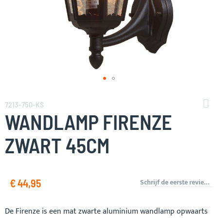
Ga
naar
7213-750-KS
het
WANDLAMP FIRENZE
begin
van
ZWART 45CM
de
afbeeldingen-
gallerij
€ 44,95
Schrijf de eerste review over dit product
De Firenze is een mat zwarte aluminium wandlamp opwaarts