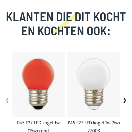
KLANTEN DIE DIT KOCHT
EN KOCHTEN OOK:
Skip
carousel
P45 E27 LED kogel 1w
P45 E27 LED kogel 1w (5w)
P
(15w) rood
2700K