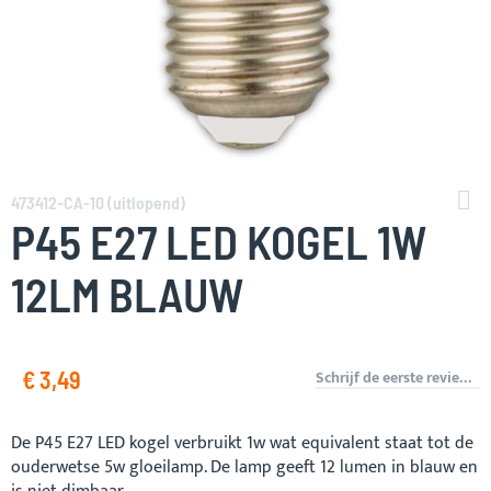
Ga
naar
473412-CA-10 (uitlopend)
het
P45 E27 LED KOGEL 1W
begin
van
12LM BLAUW
de
afbeeldingen-
gallerij
€ 3,49
Schrijf de eerste review over dit product
De P45 E27 LED kogel verbruikt 1w wat equivalent staat tot de
ouderwetse 5w gloeilamp. De lamp geeft 12 lumen in blauw en