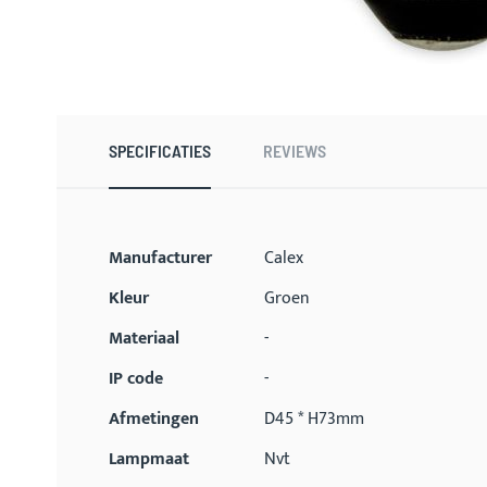
Ga
naar
het
begin
SPECIFICATIES
REVIEWS
van
de
afbeeldingen-
gallerij
Meer
Manufacturer
Calex
informatie
Kleur
Groen
Materiaal
-
IP code
-
Afmetingen
D45 * H73mm
Lampmaat
Nvt