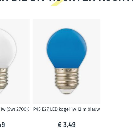
 1w (5w) 2700K
P45 E27 LED kogel 1w 12lm blauw
49
€ 3,49