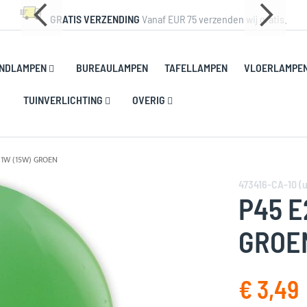
GRATIS VERZENDING
Vanaf EUR 75 verzenden wij gratis.
NDLAMPEN
BUREAULAMPEN
TAFELLAMPEN
VLOERLAMPE
TUINVERLICHTING
OVERIG
 1W (15W) GROEN
473416-CA-10 (u
P45 E
GROE
€ 3,49