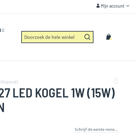
Mijn account
Mijn account
VEILIGHEID
Https verbinding en geen dataverzameling.
N
Zoek
Winkelwag
Zoek
itlopend)
27 LED KOGEL 1W (15W)
N
Schrijf de eerste review over dit product