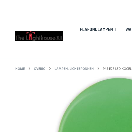
Ga
ng.
KLANTENSERVICE
Wij helpen u graag!
naar
de
inhoud
PLAFONDLAMPEN
WA
HOME
OVERIG
LAMPEN, LICHTBRONNEN
P45 E27 LED KOGEL
Ga
naar
het
einde
van
de
afbeeldingen-
gallerij