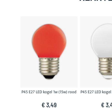
Skip
carousel
P45 E27 LED kogel 1w (15w) rood
P45 E27 LED kogel
€ 3,49
€ 3,